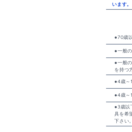
います。 
●70歳以
●一般の
●一般の
を持つ方
●4歳～
●4歳～
●3歳
具を希
下さい。