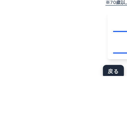
※70歳
戻る
キャンセルポリシー(オンライン決済の場合)
3日前・・・(システム手数料を引いた)全額返金
1日前・・・(システム手数料を引いた)50%返金
当日・・・返金不可
※現地決済を選択した場合、宿泊前ではキャンセル料は