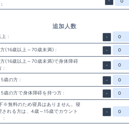
-
:
追加人数
上 :
-
方(16歳以上～70歳未満) :
-
方(16歳以上～70歳未満)で身体障碍
-
 :
15歳の方 :
-
15歳の方で身体障碍を持つ方 :
-
以下※無料のため寝具はありません。寝
望される方は、4歳～15歳でカウント
-
 :