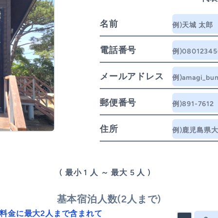
名前
電話番号
メールアドレス
郵便番号
住所
(
最小
1
人
～
最大
5
人
)
基本宿泊人数(2人まで)
料金に最大2人まで含まれて